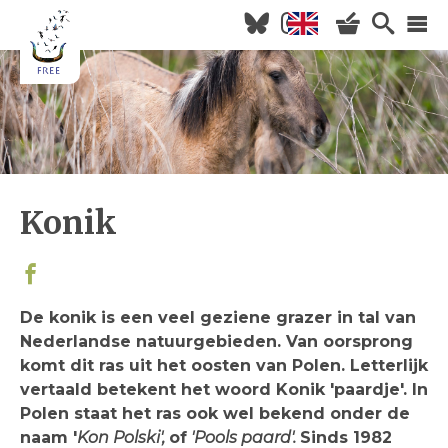
Overslaan
en
naar
Hoofdnavigatie
de
inhoud
HOME
gaan
NIEUWS
AGENDA
Konik
OVER FREE
KOM KIJKEN
WILDERNISVLEES
De konik is een veel geziene grazer in tal van
Nederlandse natuurgebieden. Van oorsprong
komt dit ras uit het oosten van Polen. Letterlijk
vertaald betekent het woord Konik 'paardje'. In
Polen staat het ras ook wel bekend onder de
naam '
Kon Polski',
of
'Pools paard'.
Sinds 1982