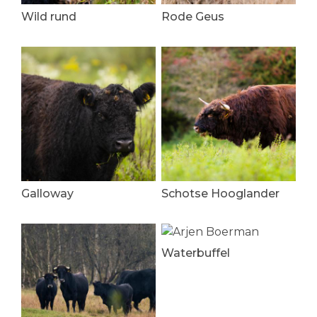
Wild rund
Rode Geus
Galloway
Schotse Hooglander
Waterbuffel