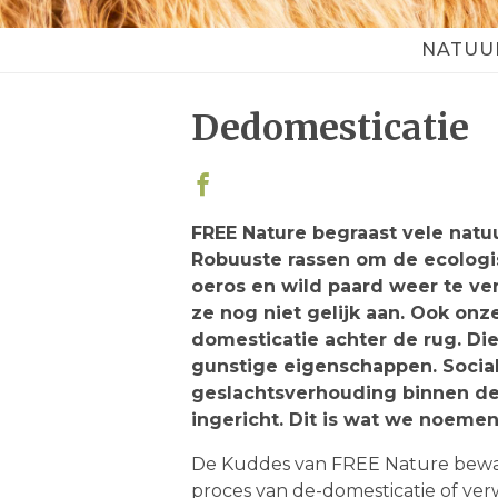
NATUU
Top
navigation
Dedomesticatie
FREE Nature begraast vele nat
Robuuste rassen om de ecologi
oeros en wild paard weer te ver
ze nog niet gelijk aan. Ook on
domesticatie achter de rug. Di
gunstige eigenschappen. Social
geslachtsverhouding binnen de
ingericht. Dit is wat we noeme
De Kuddes van FREE Nature bewa
proces van de-domesticatie of ver