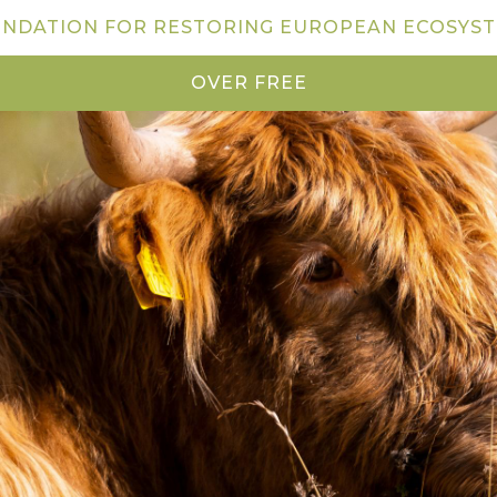
NDATION FOR RESTORING EUROPEAN ECOSYS
OVER FREE
NIEUWS
KOM KIJKEN