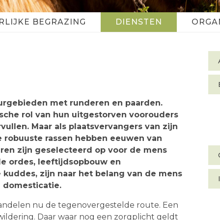
RLIJKE BEGRAZING
DIENSTEN
ORGAN
S
n
uurgebieden met runderen en paarden.
sche rol van hun uitgestorven voorouders
vullen. Maar als plaatsvervangers van zijn
ze robuuste rassen hebben eeuwen van
eren zijn geselecteerd op voor de mens
e ordes, leeftijdsopbouw en
 kuddes, zijn naar het belang van de mens
n domesticatie.
ndelen nu de tegenovergestelde route. Een
wildering. Daar waar nog een zorgplicht geldt