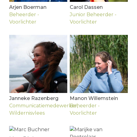
Arjen Boerman
Carol Dassen
Beheerder -
Junior Beheerder -
Voorlichter
Voorlichter
Janneke Razenberg
Manon Willemstein
Communicatiemedewerker,
Beheerder -
Wildernisvlees
Voorlichter