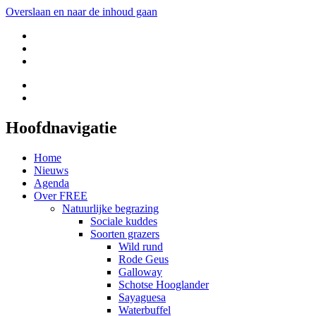
Overslaan en naar de inhoud gaan
Hoofdnavigatie
Home
Nieuws
Agenda
Over FREE
Natuurlijke begrazing
Sociale kuddes
Soorten grazers
Wild rund
Rode Geus
Galloway
Schotse Hooglander
Sayaguesa
Waterbuffel