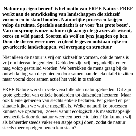
'Natuur op eigen benen!' is het motto van FREE Nature. FREE
werkt aan de ontwikkeling van landschappen die zichzelf
vormen en in stand houden. Natuurlijke processen krijgen
volop de ruimte. Speciale aandacht is er voor 'het grote beest' .
Van oorsprong is onze natuur rijk aan grote grazers als wisent,
oeros en wild paard. Soorten als wolf en lynx jaagden op hen.
Door de dieren weer meer vrijheid te geven ontstaan rijke en
gevarieerde landschappen, vol overgang en structuur.
Niet alleen de natuur is vrij om zichzelf te vormen, ook de mens is
vrij om hiervan te genieten. Gebieden zijn vrij toegankelijk en er
mag volop gestruind worden. We betrekken de mens graag bij de
ontwikkeling van de gebieden door samen aan de tekentafel te zitten
maar vooral door samen actief het veld in te trekken.
FREE Nature werkt in vele verschillenden natuurgebieden. Dit zijn
grote gebieden van enkele honderden tot duizenden hectaren. Maar
ook kleine gebieden van slechts enkele hectaren. Per gebied en per
situatie kijken we wat er mogelijk is. Welke natuurlijke processen
kunnen we opstarten, -zowel vanuit ecologisch als maatschappelijk
perspectief- door de natuur weer een beetje te laten? En kunnen wij
als beheerder steeds vaker een stapje opzij doen, zodat de natuur
steeds meer op eigen benen kan staan?