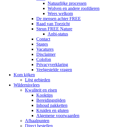
Natuurlijke processen
Wolven en andere roofdieren
Wees welkom
De mensen achter FREE
Raad van Toezicht
Steun FREE Nature
Anbi-status
Contact
Stages
Vacatures
Disclaimer
Colofon
Privacyverklaring
Veelgestelde vragen
Kom kijken
Lijst gebieden
Wildernisvlees
Kwaliteit en eisen
Kooktips
Bereidingstijden
Inhoud pakketten
Kruiden en gluten
Algemene voorwaarden
Afhaalpunten
Direct bestellen