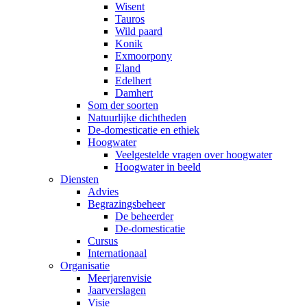
Wisent
Tauros
Wild paard
Konik
Exmoorpony
Eland
Edelhert
Damhert
Som der soorten
Natuurlijke dichtheden
De-domesticatie en ethiek
Hoogwater
Veelgestelde vragen over hoogwater
Hoogwater in beeld
Diensten
Advies
Begrazingsbeheer
De beheerder
De-domesticatie
Cursus
Internationaal
Organisatie
Meerjarenvisie
Jaarverslagen
Visie