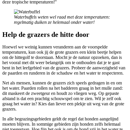
deze tropische temperaturen!"
Waterbuffels weten wel raad met deze temperaturen:
regelmatig duiken ze helemaal onder water!
Help de grazers de hitte door
Hoewel we weinig kunnen veranderen aan de voorspelde
temperaturen, kun ook jij de grote grazers een klein beetje helpen
om de hittegolf te doorstaan. Mocht je de natuur opzoeken, dan is
het vooral met dit weer belangrijk om te onthouden dat je te gast
bent in het leefgebied van de grazers. Probeer de aanwezigheid van
de paarden en runderen in de schaduw en het water te respecteren.
Net als mensen, kunnen de grazers zich speels gedragen in en om
het water. Paarden rollen na het badderen graag in het mulle zand:
dit maskeert de zweetgeur en houdt zo vliegen weg. Op gepaste
afstand is dat een prachtig schouwspel om te zien. Wil je zelf ook
graag het water in? Kies dan liever een plekje uit weg van de grote
grazers.
In alle begrazingsgebieden geldt de regel dat honden aangelijnd
moeten blijven. In sommige gebieden zijn honden zelfs helemaal
niet toegestaan. Hoe fijn het ook is om de hond vrij in het water te