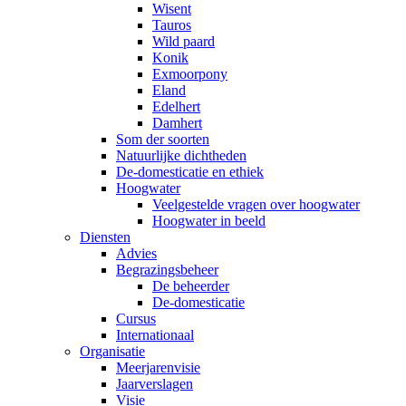
Wisent
Tauros
Wild paard
Konik
Exmoorpony
Eland
Edelhert
Damhert
Som der soorten
Natuurlijke dichtheden
De-domesticatie en ethiek
Hoogwater
Veelgestelde vragen over hoogwater
Hoogwater in beeld
Diensten
Advies
Begrazingsbeheer
De beheerder
De-domesticatie
Cursus
Internationaal
Organisatie
Meerjarenvisie
Jaarverslagen
Visie