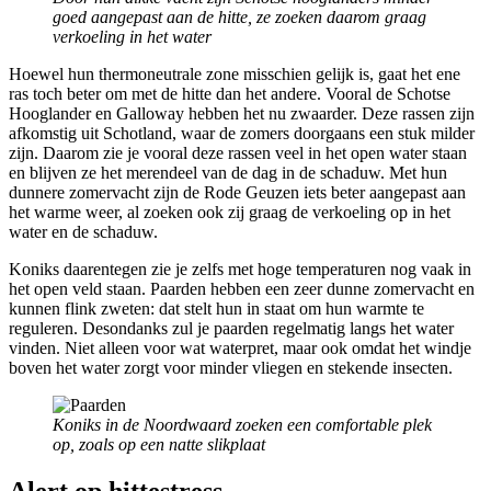
goed aangepast aan de hitte, ze zoeken daarom graag
verkoeling in het water
Hoewel hun thermoneutrale zone misschien gelijk is, gaat het ene
ras toch beter om met de hitte dan het andere. Vooral de Schotse
Hooglander en Galloway hebben het nu zwaarder. Deze rassen zijn
afkomstig uit Schotland, waar de zomers doorgaans een stuk milder
zijn.
Daarom zie je vooral deze rassen veel in het open water staan
en blijven ze het merendeel van de dag in de schaduw. Met hun
dunnere zomervacht zijn de Rode Geuzen iets beter aangepast aan
het warme weer, al zoeken ook zij graag de verkoeling op in het
water en de schaduw.
Koniks daarentegen zie je zelfs met hoge temperaturen nog vaak in
het open veld staan. Paarden hebben een zeer dunne zomervacht en
kunnen flink zweten: dat stelt hun in staat om hun warmte te
reguleren. Desondanks zul je paarden regelmatig langs het water
vinden. Niet alleen voor wat waterpret, maar ook omdat het windje
boven het water zorgt voor minder vliegen en stekende insecten.
Koniks in de Noordwaard zoeken een comfortable plek
op, zoals op een natte slikplaat
Alert op hittestress