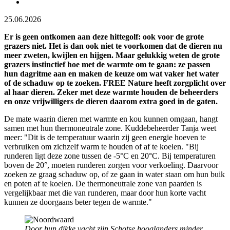
25.06.2026
Er is geen ontkomen aan deze hittegolf: ook voor de grote
grazers niet. Het is dan ook niet te voorkomen dat de dieren nu
meer zweten, kwijlen en hijgen. Maar gelukkig weten de grote
grazers instinctief hoe met de warmte om te gaan: ze passen
hun dagritme aan en maken de keuze om wat vaker het water
of de schaduw op te zoeken.
FREE Nature heeft zorgplicht over
al haar dieren. Zeker met deze warmte houden de beheerders
en onze vrijwilligers de dieren daarom extra goed in de gaten.
De mate waarin dieren met warmte en kou kunnen omgaan, hangt
samen met hun thermoneutrale zone. Kuddebeheerder Tanja weet
meer: "Dit is de temperatuur waarin zij geen energie hoeven te
verbruiken om zichzelf warm te houden of af te koelen. "Bij
runderen ligt deze zone tussen de -5°C en 20°C. Bij temperaturen
boven de 20°, moeten runderen zorgen voor verkoeling. Daarvoor
zoeken ze graag schaduw op, of ze gaan in water staan om hun buik
en poten af te koelen. De thermoneutrale zone van paarden is
vergelijkbaar met die van runderen, maar door hun korte vacht
kunnen ze doorgaans beter tegen de warmte."
Door hun dikke vacht zijn Schotse hooglanders minder