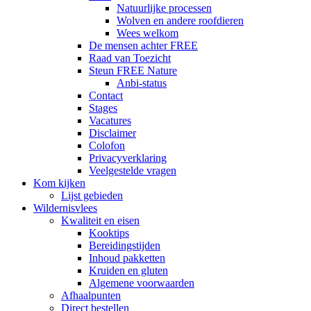
Natuurlijke processen
Wolven en andere roofdieren
Wees welkom
De mensen achter FREE
Raad van Toezicht
Steun FREE Nature
Anbi-status
Contact
Stages
Vacatures
Disclaimer
Colofon
Privacyverklaring
Veelgestelde vragen
Kom kijken
Lijst gebieden
Wildernisvlees
Kwaliteit en eisen
Kooktips
Bereidingstijden
Inhoud pakketten
Kruiden en gluten
Algemene voorwaarden
Afhaalpunten
Direct bestellen