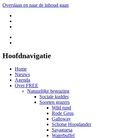
Overslaan en naar de inhoud gaan
Hoofdnavigatie
Home
Nieuws
Agenda
Over FREE
Natuurlijke begrazing
Sociale kuddes
Soorten grazers
Wild rund
Rode Geus
Galloway
Schotse Hooglander
Sayaguesa
Waterbuffel