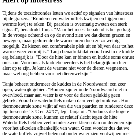
Tijdens de toezichtrondes letten we actief op signalen van hittestress
bij de grazers. "Runderen en waterbuffels kwijlen en hijgen om
warmte kwijt te raken. Bij paarden is overmatig zweten een sterk
signaal", benadrukt Tanja. "Maar het meest bepalend is het gedrag.
In de vroege ochtend en op de avond zien we dat dieren grazen en
bewegen, maar gedurende de warme uren doen ze zo weinig
mogelijk. Ze kiezen een comfortabele plek uit en blijven daar tot het
warme weer voorbij is." Tanja benadrukt dat vooral rust in de kudde
erg belangrijk is. "Door de hitte kan er binnen en kudde soms onrust
ontstaan. Voor ons als kuddebeheerders is het belangrijk om hier
alert op te zijn. Je kunt de warmte niet voor de dieren wegnemen,
maar wel oog hebben voor het dierenwelzijn."
Tanja beheert ondermeer de kuddes in de Noordwaard: een zeer
open, waterrijk gebied. "Bomen zijn er in de Noordwaard niet in
overvloed, maar aan water is er voor de dieren gelukkig geen
gebrek. Vooral de waterbuffels maken daar veel gebruik van. Hun
thermoneutrale zone wijkt af van die van paarden en runderen: deze
ligt tussen de 13°C en 24°C", legt Tanja uit. "Ondanks die hogere
thermoneutrale zone, kunnen ze relatief slecht tegen de hitte.
Waterbuffels hebben veel minder zweetklieren dan runderen en zijn
voor het afkoelen afhankelijk van water. Geen wonder dus dat we
de waterbuffels vrijwel helemaal onder water zien verdwijnen met