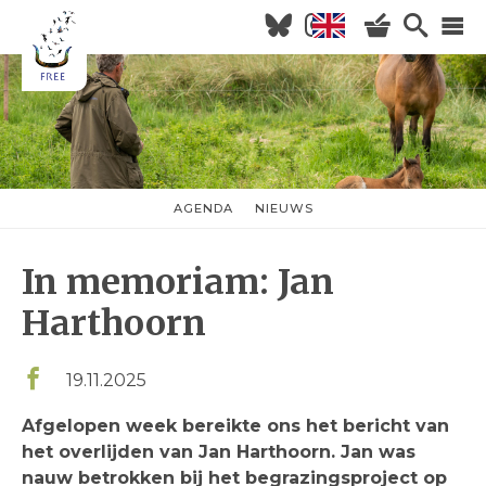
Overslaan
en
naar
Hoofdnavigatie
de
inhoud
HOME
gaan
NIEUWS
AGENDA
AGENDA
NIEUWS
nieuwsmenu
OVER FREE
In memoriam: Jan
KOM KIJKEN
WILDERNISVLEES
Harthoorn
19.11.2025
Afgelopen week bereikte ons het bericht van
het overlijden van Jan Harthoorn. Jan was
nauw betrokken bij het begrazingsproject op