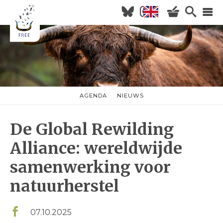
Overslaan
en
naar
Hoofdnavigatie
de
inhoud
HOME
gaan
NIEUWS
AGENDA
AGENDA
NIEUWS
nieuwsmenu
OVER FREE
De Global Rewilding
KOM KIJKEN
WILDERNISVLEES
Alliance: wereldwijde
samenwerking voor
natuurherstel
07.10.2025