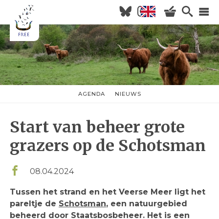
Overslaan
en
naar
Hoofdnavigatie
de
inhoud
HOME
gaan
NIEUWS
AGENDA
AGENDA
NIEUWS
nieuwsmenu
OVER FREE
Start van beheer grote
KOM KIJKEN
WILDERNISVLEES
grazers op de Schotsman
08.04.2024
Tussen het strand en het Veerse Meer ligt het
pareltje de
Schotsman
, een natuurgebied
beheerd door Staatsbosbeheer. Het is een