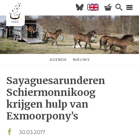
Overslaan
en
naar
Hoofdnavigatie
de
inhoud
HOME
gaan
NIEUWS
AGENDA
AGENDA
NIEUWS
nieuwsmenu
OVER FREE
Sayaguesarunderen
KOM KIJKEN
WILDERNISVLEES
Schiermonnikoog
krijgen hulp van
Exmoorpony’s
30.03.2017