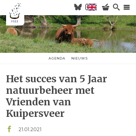
Overslaan
en
naar
Hoofdnavigatie
de
inhoud
HOME
gaan
NIEUWS
AGENDA
AGENDA
NIEUWS
nieuwsmenu
OVER FREE
Het succes van 5 Jaar
KOM KIJKEN
WILDERNISVLEES
natuurbeheer met
Vrienden van
Kuipersveer
21.01.2021