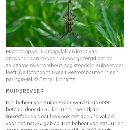
Maatschappelijk draagvlak en inzet van
omwonenden hebben ervoor gezorgd dat de
zeldzame rivierrombout nog steeds in Kuipersveer
leeft. De foto toont twee rivierrombouten in een
paringswiel. © Esther Linnartz
KUIPERSVEER
Het beheer van Kuipersveer werd sinds 1999
betaald door de Suiker Unie. Toen zij de
suikerfabriek sloot leek ook het doek te vallen
voor het natuurgebied. Het beheer van natuur en