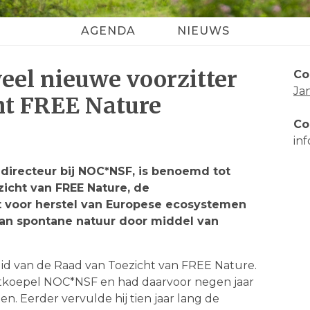
AGENDA
NIEUWS
el nieuwe voorzitter
Co
Ja
ht FREE Nature
Co
in
directeur bij NOC*NSF, is benoemd tot
zicht van FREE Nature, de
et voor herstel van Europese ecosystemen
van spontane natuur door middel van
 lid van de Raad van Toezicht van FREE Nature.
ortkoepel NOC*NSF en had daarvoor negen jaar
. Eerder vervulde hij tien jaar lang de