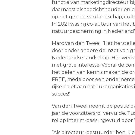
functie van marketingdirecteur bi
daarnaast als toezichthouder en b
op het gebied van landschap, cultu
In 2021 was hij co-auteur van het 
natuurbescherming in Nederland'
Marc van den Tweel: ‘Het herstel
door onder andere de inzet van gr
Nederlandse landschap.
Het werk 
met grote interesse. Vooral de com
het delen van kennis maken de or
FREE, mede door een ondernemen
rijke palet aan natuurorganisaties 
succes!’
Van den Tweel neemt de positie ov
jaar de voorzittersrol vervulde. 
rol op interim-basis ingevuld doo
“Als directeur-bestuurder ben ik