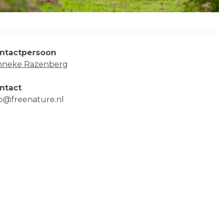
ntactpersoon
nneke Razenberg
ntact
fo@freenature.nl