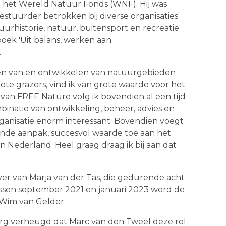
j het Wereld Natuur Fonds (WNF). Hij was
estuurder betrokken bij diverse organisaties
urhistorie, natuur, buitensport en recreatie.
boek 'Uit balans, werken aan
.
len van en ontwikkelen van natuurgebieden
ote grazers, vind ik van grote waarde voor het
van FREE Nature volg ik bovendien al een tijd
binatie van ontwikkeling, beheer, advies en
ganisatie enorm interessant. Bovendien voegt
de aanpak, succesvol waarde toe aan het
in Nederland. Heel graag draag ik bij aan dat
er van Marja van der Tas, die gedurende acht
Tussen september 2021 en januari 2023 werd de
r Wim van Gelder.
 erg verheugd dat Marc van den Tweel deze rol