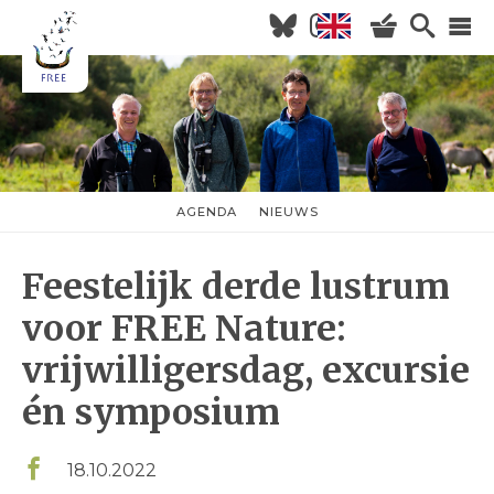
Overslaan
en
naar
Hoofdnavigatie
de
inhoud
HOME
gaan
NIEUWS
AGENDA
AGENDA
NIEUWS
nieuwsmenu
OVER FREE
Feestelijk derde lustrum
KOM KIJKEN
WILDERNISVLEES
voor FREE Nature:
vrijwilligersdag, excursie
én symposium
18.10.2022