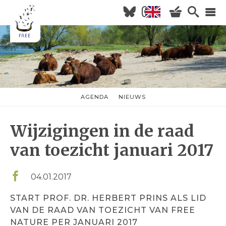
Overslaan
en
naar
Hoofdnavigatie
de
inhoud
HOME
gaan
NIEUWS
AGENDA
AGENDA
NIEUWS
nieuwsmenu
OVER FREE
Wijzigingen in de raad
KOM KIJKEN
WILDERNISVLEES
van toezicht januari 2017
04.01.2017
START PROF. DR. HERBERT PRINS ALS LID
VAN DE RAAD VAN TOEZICHT VAN FREE
NATURE PER JANUARI 2017