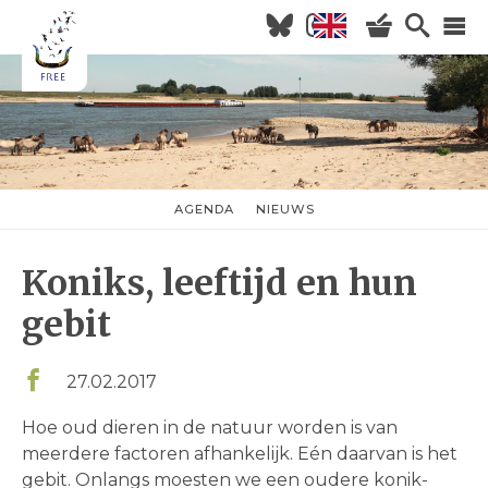
Overslaan
en
naar
Hoofdnavigatie
de
inhoud
HOME
gaan
NIEUWS
AGENDA
AGENDA
NIEUWS
nieuwsmenu
OVER FREE
Koniks, leeftijd en hun
KOM KIJKEN
WILDERNISVLEES
gebit
27.02.2017
Hoe oud dieren in de natuur worden is van
meerdere factoren afhankelijk. Eén daarvan is het
gebit. Onlangs moesten we een oudere konik-