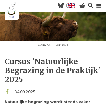
Overslaan
en
naar
Hoofdnavigatie
de
inhoud
HOME
gaan
NIEUWS
AGENDA
AGENDA
NIEUWS
nieuwsmenu
OVER FREE
Cursus 'Natuurlijke
KOM KIJKEN
WILDERNISVLEES
Begrazing in de Praktijk'
2025
04.09.2025
Natuurlijke begrazing wordt steeds vaker