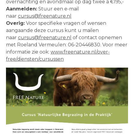
overnachting en avondmaal op dag twee á €195,-
Aanmelden:
Stuur een e-mail
naar
cursus@freenature.nl
Overig:
Voor specifieke vragen of wensen
aangaande deze cursus kunt u mailen
naar
cursus@freenature.nl
of contact opnemen
met Roeland Vermeulen: 06-20446830. Voor meer
informatie zie ook:
www.freenature.nl/over-
free/diensten/cursussen