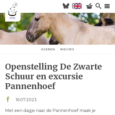
Overslaan
en
naar
Hoofdnavigatie
de
inhoud
HOME
gaan
NIEUWS
AGENDA
AGENDA
NIEUWS
nieuwsmenu
OVER FREE
Openstelling De Zwarte
KOM KIJKEN
WILDERNISVLEES
Schuur en excursie
Pannenhoef
16.07.2023
Met een dagje naar de Pannenhoef maak je