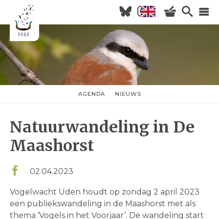
Overslaan
en
naar
Hoofdnavigatie
de
inhoud
HOME
gaan
NIEUWS
AGENDA
AGENDA
NIEUWS
nieuwsmenu
OVER FREE
Natuurwandeling in De
KOM KIJKEN
WILDERNISVLEES
Maashorst
02.04.2023
Vogelwacht Uden houdt op zondag 2 april 2023
een publiekswandeling in de Maashorst met als
thema ‘Vogels in het Voorjaar’. De wandeling start