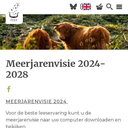
Overslaan
en
naar
Hoofdnavigatie
de
inhoud
HOME
gaan
NIEUWS
AGENDA
Meerjarenvisie 2024-
OVER FREE
2028
KOM KIJKEN
WILDERNISVLEES
MEERJARENVISIE 2024
Voor de beste leeservaring kunt u de
meerjarenvisie naar uw computer downloaden en
bekijken.