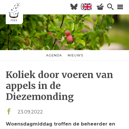
Overslaan
en
naar
Hoofdnavigatie
de
inhoud
HOME
gaan
NIEUWS
AGENDA
AGENDA
NIEUWS
nieuwsmenu
OVER FREE
Koliek door voeren van
KOM KIJKEN
WILDERNISVLEES
appels in de
Diezemonding
23.09.2022
Woensdagmiddag troffen de beheerder en