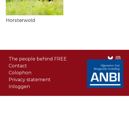
Horsterwold
Footer
The people behind FREE
menu
Contact
Colophon
Privacy statement
Inloggen